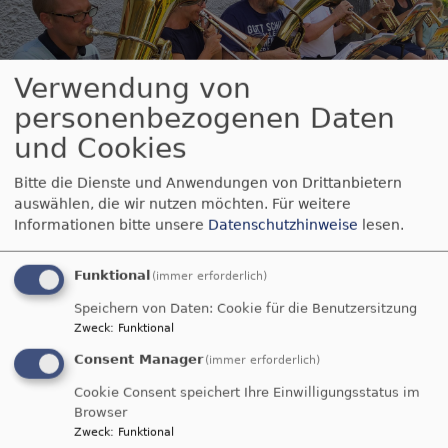
Verwendung von
personenbezogenen Daten
Startseite
Gemeindeleben
Evangelische
und Cookies
Kirchenmusik in Deggendorf
Posaunenchor
Bitte die Dienste und Anwendungen von Drittanbietern
auswählen, die wir nutzen möchten.
Für weitere
Posaunenchor
Informationen bitte unsere
Datenschutzhinweise
lesen.
Funktional
(immer erforderlich)
In keiner evangelischen Kirchengemeinde darf
Speichern von Daten: Cookie für die Benutzersitzung
dieser Klangkörper fehlen: der Posaunenchor!
Zweck
:
Funktional
Alte und moderne Musik, kirchlich oder weltlich -
Consent Manager
(immer erforderlich)
alles findet bei uns seinen Raum.
Cookie Consent speichert Ihre Einwilligungsstatus im
Browser
Der Posaunenchor probt sonntags um 19 Uhr im
Zweck
:
Funktional