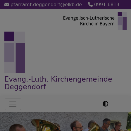
Direkt
pfarramt.deggendorf@elkb.de
0991-6813
zum
Inhalt
Evang.-Luth. Kirchengemeinde
Deggendorf
Hauptnavigation