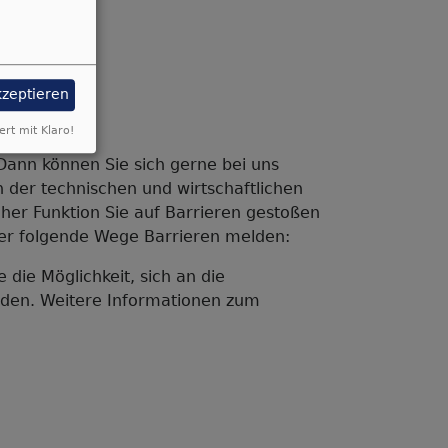
kzeptieren
ert mit Klaro!
Dann können Sie sich gerne bei uns
der technischen und wirtschaftlichen
cher Funktion Sie auf Barrieren gestoßen
über folgende Wege Barrieren melden:
 die Möglichkeit, sich an die
nden.
Weitere Informationen zum