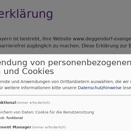
serklärung
Bayern ist bestrebt, ihre Website www.deggendorf-evang
arrierefrei zugänglich zu machen. Diese Erklärung zur Bar
endung von personenbezogene
 und Cookies
t mit den Anforderungen
ienste und Anwendungen von Drittanbietern auswählen, die wir
.de ist aufgrund der folgenden Unvereinbarkeiten und 
ür weitere Informationen bitte unsere
Datenschutzhinweise
lese
vereinbar.
nktional
(immer erforderlich)
 Barrierefreiheit beim Theme
VK
ichern von Daten: Cookie für die Benutzersitzung
ck
:
Funktional
nsent Manager
(immer erforderlich)