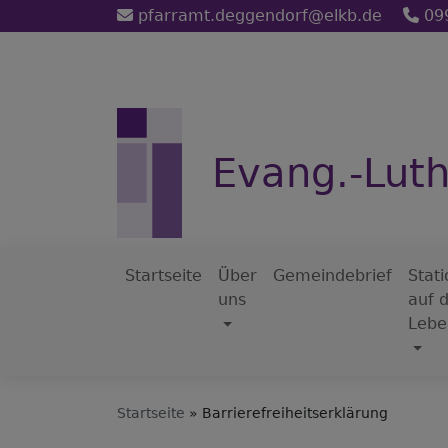
Direkt
pfarramt.deggendorf@elkb.de
09
zum
Inhalt
Evang.-Lut
Startseite
Über
Gemeindebrief
Stat
uns
auf 
Hauptnavigation
Lebe
Startseite
Barrierefreiheitserklärung