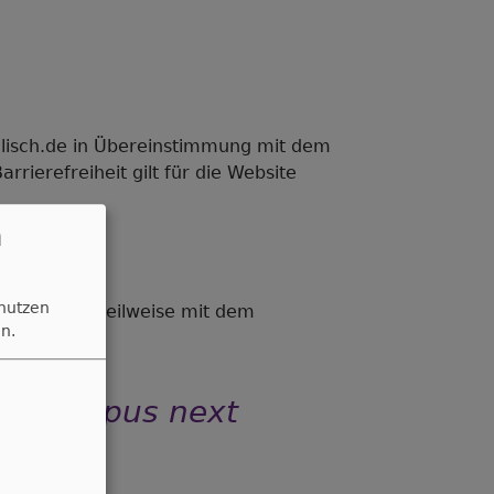
elisch.de in Übereinstimmung mit dem
rierefreiheit gilt für die Website
n
 nutzen
Ausnahmen teilweise mit dem
n.
 Philippus next