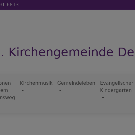
91-6813
h. Kirchengemeinde D
ionen
Kirchenmusik
Gemeindeleben
Evangelischer
dem
Kindergarten
nsweg