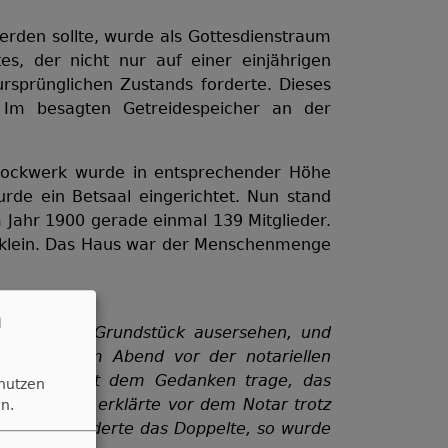
erden sollte, wurde als Gottesdienstraum
s, der nicht nur auf einer einjährigen
ursprünglichen Zustands forderte. Dieses
 Im besagten Getreidespeicher an der
tockwerk wurde in entsprechender Höhe
rde ein Betsaal eingerichtet. Nun stand
 Jahr 1900 gerade einmal 139 Mitglieder.
zu klein. Das Haus war der Menschenmenge
n
r gelegene Grundstück ausersehen, und
en. Doch am Abend vor der notariellen
inde sich mit dem Gedanken trage, das
 nutzen
Grundstücks erklärte vor dem Notar trotz
n.
feil. Er forderte das Doppelte, so wurde