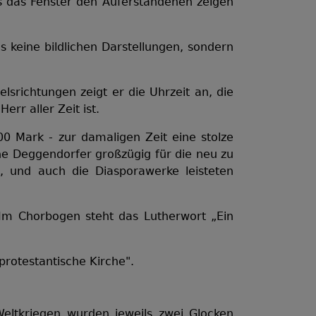
s das Fenster den Auferstandenen zeigen
s keine bildlichen Darstellungen, sondern
srichtungen zeigt er die Uhrzeit an, die
rr aller Zeit ist.
 Mark - zur damaligen Zeit eine stolze
he Deggendorfer großzügig für die neu zu
, und auch die Diasporawerke leisteten
 Im Chorbogen steht das Lutherwort „Ein
protestantische Kirche".
eltkriegen wurden jeweils zwei Glocken