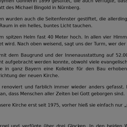
ymen Gönnerin 1899 gestiftet, die auch verfügte, das
att des Michael Bingold in Nürnberg.
 wurden auch die Seitenfenster gestiftet, die allerding
aum in ein helles, buntes Licht tauchen.
m spitzen Helm fast 40 Meter hoch. In allen vier Himmel
wird. Nach oben weisend, sagt uns der Turm, wer der He
mit dem Baugrund und der Innenausstattung auf 52.000
t aufgebracht werden konnte, obwohl viele evangelisc
e in ganz Bayern eine Kollekte für den Bau erhoben
richtung der neuen Kirche.
renoviert und farblich immer wieder anders gefasst.
aran, dass Menschen aller Zeiten bei Gott geborgen sind.
re Kirche erst seit 1975, vorher hieß sie einfach nur „
rgel und verfügte über drei Glocken. In den beiden W