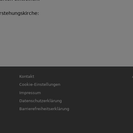
erstehungskirche:
Fußbereichsmenü
B
Kontakt
Cookie-Einstellungen
Impressum
Datenschutzerklärung
Barrierefreiheitserklärung