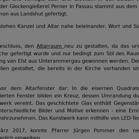
er Glockengießerei Perner in Passau stammt aus dem Jah
on aus Landshut gefertigt.
 stehen Kanzel und Altar nahe beieinander. Wort und 
Beschluss, den
Altarraum
neu zu gestalten, da das ur
irche gefertigt wurde und nur bedingt zum Stil des Raum
ng van Elst aus Unterammergau gewonnen werden. Der A
ien gestaltet, die bereits in der Kirche vorhanden si
vor dem Altarfenster dar: In die eisernen Quadrat
nierten Fenster bilden ein Kreuz, dessen Umrandung du
erk vereint. Das geschichtete Glas enthält Gegenstän
nterschiedliche Bilder und Motive erkennen - eine Erm
ahrzunehmen. Das Kunstwerk kann mithilfe von LED-Tech
ärz 2017, konnte Pfarrer Jürgen Pommer den neue
erlich einweihen.