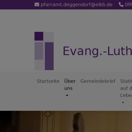
Direkt
pfarramt.deggendorf@elkb.de
09
zum
Inhalt
Evang.-Lut
Startseite
Über
Gemeindebrief
Stat
uns
auf 
Hauptnavigation
Lebe