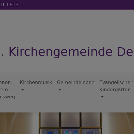
91-6813
h. Kirchengemeinde D
ionen
Kirchenmusik
Gemeindeleben
Evangelischer
dem
Kindergarten
nsweg