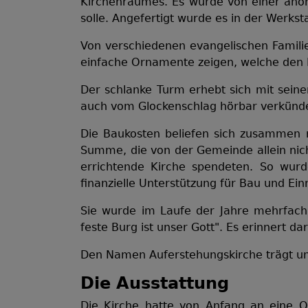
Kirchenraumes. Es wurde von einer anon
solle. Angefertigt wurde es in der Werkst
Von verschiedenen evangelischen Familien
einfache Ornamente zeigen, welche den R
Der schlanke Turm erhebt sich mit seine
auch vom Glockenschlag hörbar verkündet 
Die Baukosten beliefen sich zusammen 
Summe, die von der Gemeinde allein nich
errichtende Kirche spendeten. So wurd
finanzielle Unterstützung für Bau und Ein
Sie wurde im Laufe der Jahre mehrfach 
feste Burg ist unser Gott". Es erinnert d
Den Namen Auferstehungskirche trägt unse
Die Ausstattung
Die Kirche hatte von Anfang an eine O