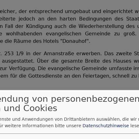
speicher, der entsprechend umgebaut und eingerichtet w
iterte jedoch an den harten Bedingungen des Staate
n Fall der Kündigung auch die Wiederherstellung des 
rade wohlhabenden evangelischen Gemeinde zu groß.
te die Räume des Hotels "Donauhof".
. 253 1/9 in der Amanstraße erwerben. Das zweite S
ausgestattet. Über die gesamte Breite des Hauses wu
zur Verfügung. Die evangelische Gemeinde umfasste im
lem für die Gottesdienste an den Feiertagen, schnell 
et in der Pfarrbeschreibung von 1914/15:
endung von personenbezogene
 das in der Amanstraße dem Haus 253 1/9 gegenübe
 und Cookies
 die evangelische Gemeinde käuflich erworben werd
r Donaubote' die Notiz, dass die evangelische Geme
ienste und Anwendungen von Drittanbietern auswählen, die wir
protestantische Kirche zu erbauen. Der Besitzer des 
ür weitere Informationen bitte unsere
Datenschutzhinweise
lese
undstück sei ihm zu dem ausgemachten Kaufpreis nicht 