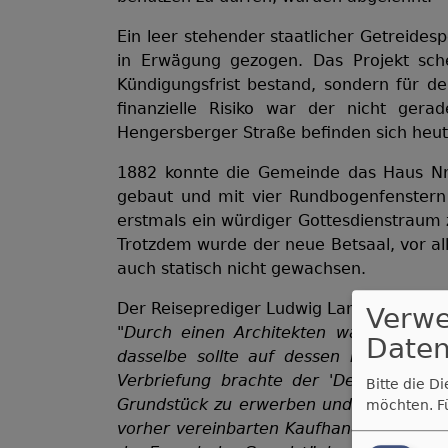
Ein leer stehender staatlicher Getreide
in Erwägung gezogen. Das Projekt sche
Kündigungsfrist bestand, sondern für de
finanzielle Risiko war der nicht ge
Hengersberger Straße befinden sich heu
1882 konnte die Gemeinde das Haus Nr
gebaut und mit vier Rundbogenfenstern 
erstmals ein würdiger Gottesdienstraum 
Trotzdem wurde der neue Betsaal, vor al
auch statisch nicht gewachsen.
Der Reiseprediger Ludwig Lammel bericht
Verw
"Durch einen Architekten war bereits
Daten
dasselbe sollte auf dessen Namen für
Verbriefung brachte der 'Deggendorfe
Bitte die D
Grundstück zu erwerben und darauf eine 
möchten.
F
vorher vereinbarten Kaufhandels, das Gr