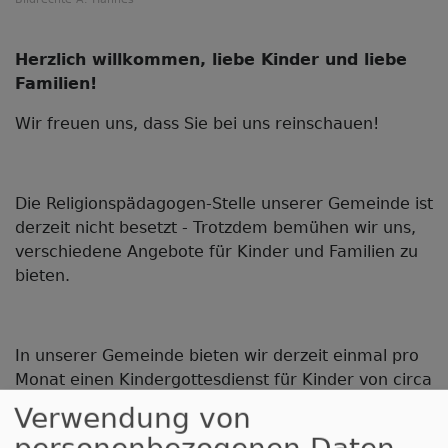
Herzlich willkommen, liebe Kinder und liebe
Familien!
Wir freuen uns, dass Sie bei uns reinschauen!
Die Religionspädagogen-Stelle unserer Gemeinde ist
derzeit nicht besetzt - Trotzdem bemühen wir uns,
verschiedene Angebote für Kinder und Familien zu
bieten.
In unserer Gemeinde bieten wir derzeit einmal pro
Monat einen Kindergottesdienst für Kinder von circa
3-7 Jahren an. Hier gibt´s eine Bibelgeschichte zu
Verwendung von
hören, es wird gesungen, gebastelt und gesnackt.
personenbezogenen Daten