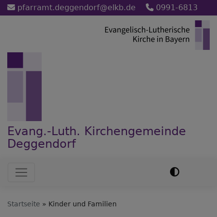
Direkt
pfarramt.deggendorf@elkb.de
0991-6813
zum
Inhalt
Evang.-Luth. Kirchengemeinde
Deggendorf
Hauptnavigation
Startseite
Kinder und Familien