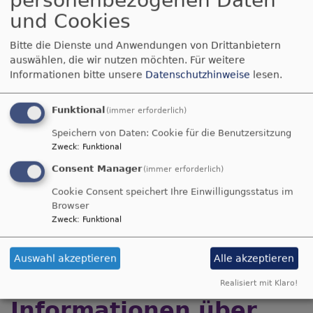
Mamas und Papas sind ebenfalls herzlich
und Cookies
willkommen! Die Kindergottesdienste dauern circa 1
- 1,5 Stunden.
Bitte die Dienste und Anwendungen von Drittanbietern
auswählen, die wir nutzen möchten.
Für weitere
Informationen bitte unsere
Datenschutzhinweise
lesen.
Außerdem gibt es immer wieder einzelne Aktionen
und Tage für ältere Kinder im Grundschulalter, z.B.
Funktional
(immer erforderlich)
den Kinderbibeltag, Familiengottesdienste zu
Speichern von Daten: Cookie für die Benutzersitzung
Weihnachten und in der Osterzeit, usw.
Zweck
:
Funktional
Consent Manager
(immer erforderlich)
Cookie Consent speichert Ihre Einwilligungsstatus im
Wir freuen uns auf Sie!
Browser
Zweck
:
Funktional
Auswahl akzeptieren
Alle akzeptieren
BEACHTEN SIE:
Realisiert mit Klaro!
Informationen über