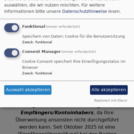
auswählen, die wir nutzen möchten.
Für weitere
Informationen bitte unsere
Datenschutzhinweise
lesen.
Bildrechte
beim Autor
Funktional
(immer erforderlich)
Michael-Rüdiger Pohl
Speichern von Daten: Cookie für die Benutzersitzung
Zweck
:
Funktional
Consent Manager
(immer erforderlich)
WICHTIGER HINWEIS - KIRCHGELD 2025:
Cookie Consent speichert Ihre Einwilligungsstatus im
Sie haben Post/Kirchgeld 2025 erhalten. BITTE
Browser
Zweck
:
Funktional
überweisen Sie Ihr Kirchgeld auf:
Evang.-Luth.Kirchengem.Degg.
Auswahl akzeptieren
Alle akzeptieren
(alles ohne Leerzeichen) -
Bitte verwenden
Realisiert mit Klaro!
Sie genau diese Bezeichnung des
Empfängers/Kontoinhabers
, da Ihre
Überweisung ansonsten nicht durchgeführt
werden kann. Seit Oktober 2025 ist eine