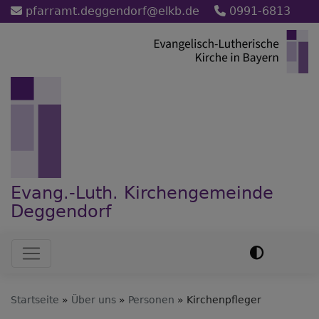
Direkt
pfarramt.deggendorf@elkb.de
0991-6813
zum
Inhalt
Evang.-Luth. Kirchengemeinde
Deggendorf
Hauptnavigation
Startseite
Über uns
Personen
Kirchenpfleger