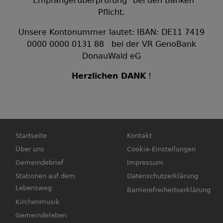
"Empfängerüberprüfung" bei den Banken
Pflicht.
Unsere Kontonummer lautet: IBAN: DE11 7419
0000 0000 0131 88 bei der VR GenoBank
DonauWald eG
Herzlichen DANK
!
Hauptnavigation
Fußbereichsmenü
Startseite
Kontakt
Über uns
Cookie-Einstellungen
Gemeindebrief
Impressum
Stationen auf dem
Datenschutzerklärung
Lebensweg
Barrierefreiheitserklärung
Kirchenmusik
Gemeindeleben